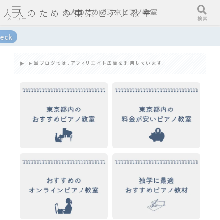
大人のための東京ピアノ教室
大人のための東京ピアノ教室
メニュー
検索
椿音楽教室の評判
当ブログでは、アフィリエイト広告を利用しています。