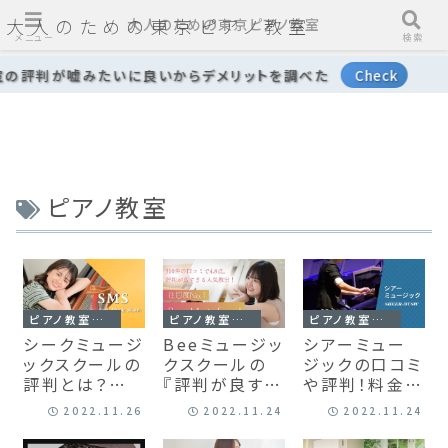
大人のための東京ピアノ教室
大人のための東京ピアノ教室
メニュー
検索
の評判が嘘みたいに良いからデメリットを調べた
ピアノ教室
ピアノ教室レビュー
ピアノ教室レビュー
ピアノ教室レビュー
シークミュージ
Beeミュージッ
シアーミュー
ックスクールの
クスクールの
ジックの口コミ
評判とは？料
『評判が良す
や評判！料金や
金が安いピア
ぎ』だからデメ
メリットを徹底
2022.11.26
2022.11.24
2022.11.24
ノ教室を紹介
リットを探す
解説