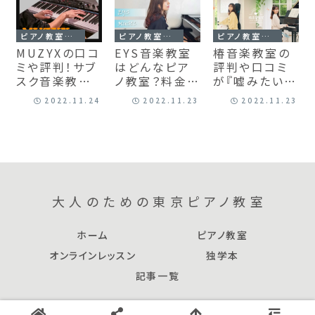
ピアノ教室レビュー
ピアノ教室レビュー
ピアノ教室レビュー
MUZYXの口コ
EYS音楽教室
椿音楽教室の
ミや評判！サブ
はどんなピア
評判や口コミ
スク音楽教室
ノ教室？料金や
が『嘘みたいに
の料金やデメリ
口コミ・評判を
良い』からデメ
2022.11.24
2022.11.23
2022.11.23
ットを解説
徹底解説！
リットを調べた
大人のための東京ピアノ教室
ホーム
ピアノ教室
オンラインレッスン
独学本
記事一覧
© 2022 大人のための東京ピアノ教室.