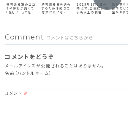
良い』からデメ
注意すべき2つ
メリットを徹底
グ！初心
椿音楽教室の口コ
椿音楽教室を退会
2025年9月1日の
数が多すぎて
リットを調べた
ミや評判が高くて
のことも解説
するため手続きの
解説
時点で、全国に100
人向け教
都内のどの
「怪しい…」と思い
方法が気になって
ヶ所以上の校舎を
室がおすす
徹底比較
ませんか？椿音楽教
いるのでは？当記事
構える『シアーミュ
からなくない
室を調べると衝撃
では、椿音楽教室を
ージック』。累計生
か？東京都
の事実が判明した
退会する方法、また
徒数が24,000人
ノ教室を13
ので、口コミや評
2つの注意点を解説
を超えるなど、評判
ら比較し、お
判、それと料金やレ
するので、辞めよう
の良い人気の音楽
をランキング
Comment
ッスン内容を含めて
と思っていた方は必
教室です。この記事
表。初心者か
コメントはこちらから
解説します。このス
見です。
では、シアーミュー
者まで比較ラ
クールが気になって
ジックがどんな音楽
グは必見です
いた方は必見です。
教室なのか。他社よ
り優れたポイント
コメントをどうぞ
や、料...
メールアドレスが公開されることはありません。
名前（ハンドルネーム）
コメント
※