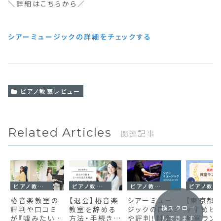
＼詳細はこちらから／
シアーミュージックの詳細をチェックする
ピアノ教室レビュー
Related Articles
関連記事
ピアノ教室レビュー
ピアノ教室レビュー
ピアノ教室レビュー
ピアノ教室
椿音楽教室の
【退会】椿音楽
シアーミュー
【東京都
横スクロー
評判や口コミ
教室を辞める
ジックの口コミ
すすめピ
が『嘘みたいに
方法・手続きで
や評判！料金や
教室ラン
ルできます