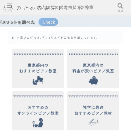
大人のための東京ピアノ教室
大人のための東京ピアノ教室
メニュー
検索
調べた
当ブログでは、アフィリエイト広告を利用しています。